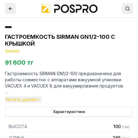
ГАСТРОЕМКОСТЬ SIRMAN GN1/2-100 С
КРЫШКОЙ
Sirman
91 600 тг
Гастроемкость SIRMAN GN1/2-100 предназначена для
работы совместно с аппаратами вакуумной упаковки
VACUEX 4 и VACUEX 8 для вакуумирования продуктов.
Особенности:
Читать далее
– Изготовлен из нержавеющей стали
Характеристики
– Резиновое уплотнение
– Крышка из тритана
ВЫСОТА
100
(
см
)
Для уточнения совместимости аксессуаров с
ДЛИНА
265