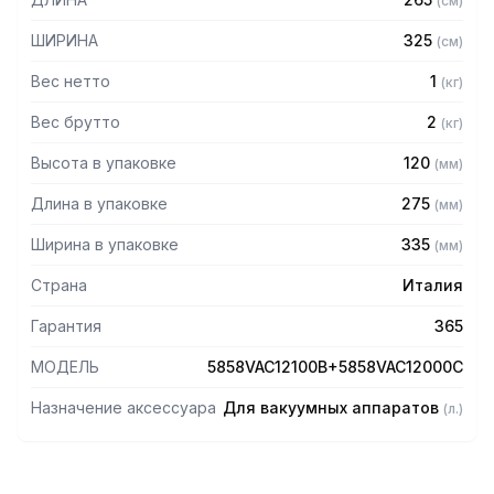
(
см
)
оборудованием просим обратиться к вашим менеджерам.
ШИРИНА
325
(
см
)
Вес нетто
1
(
кг
)
Вес брутто
2
(
кг
)
Высота в упаковке
120
(
мм
)
Длина в упаковке
275
(
мм
)
Ширина в упаковке
335
(
мм
)
Страна
Италия
Гарантия
365
МОДЕЛЬ
5858VAC12100B+5858VAC12000C
Назначение аксессуара
Для вакуумных аппаратов
(
л.
)