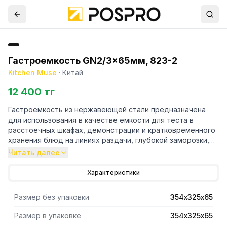
Гастроемкость GN2/3x65мм, 823-2
Kitchen Muse
·
Китай
12 400 тг
Гастроемкость из нержавеющей стали предназначена
для использования в качестве емкости для теста в
расстоечных шкафах, демонстрации и кратковременного
хранения блюд на линиях раздачи, глубокой заморозки,
охлаждения и последующего хранения продуктов,
Читать далее
полуфабрикатов и мороженого в различном холодильном
оборудовании, а также для транспортировки продуктов.
Характеристики
Размер без упаковки
354х325х65
Размер в упаковке
354х325х65