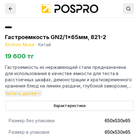
Гастроемкость GN2/1x65мм, 821-2
Kitchen Muse
·
Китай
19 600 тг
Гастроемкость из нержавеющей стали предназначена
для использования в качестве емкости для теста в
расстоечных шкафах, демонстрации и кратковременного
хранения блюд на линиях раздачи, глубокой заморозки,
охлаждения и последующего хранения продуктов,
Читать далее
полуфабрикатов и мороженого в различном холодильном
оборудовании, а также для транспортировки продуктов.
Характеристики
Размер без упаковки
650х530х65
Размер в упаковке
650х530х65