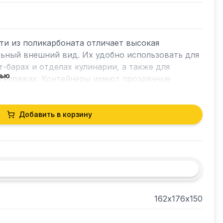
и из поликарбоната отличает высокая 
ьный внешний вид. Их удобно использовать для 
-барах и отделах кулинарии, а также для 
тью
теллажах. Контейнеры имеют прозрачные 
тся крышки для гастроемкостей любого размера.
Добавить в корзину
162х176х150