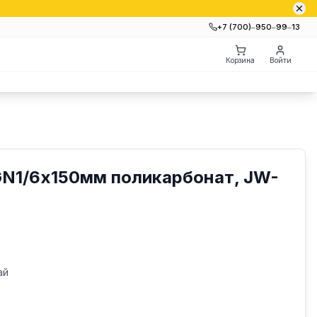
+7 (700)‒950‒99‒13
Корзина
Войти
GN1/6х150мм поликарбонат, JW-
ай