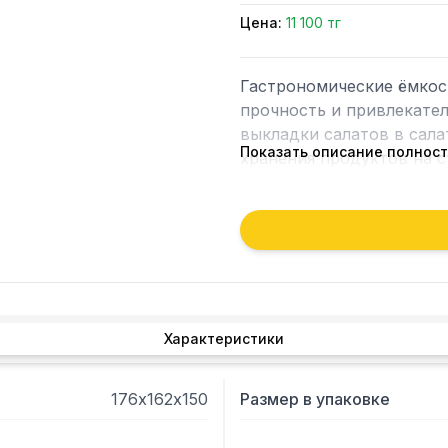
Цена:
11 100 тг
Гастрономические ёмкост
прочность и привлекател
выкладки салатов в салат
Показать описание полнос
хранения продуктов на с
стенки. Также предлагаю
Характеристики
176х162х150
Размер в упаковке