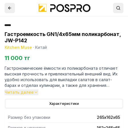
Гастроемкость GN1/4х65мм поликарбонат,
JW-P142
Kitchen Muse
·
Китай
11 000 тг
Гастрономические ёмкости из поликарбоната отличает
высокая прочность и привлекательный внешний вид. Их
удобно использовать для выкладки салатов в салат-
барах и отделах кулинарии, а также для хранения
продуктов на стеллажах. Контейнеры имеют прозрачные
Читать далее
стенки. Также предлагаются крышки для гастроемкостей
любого размера.
Характеристики
Размер без упаковки
265х162х65
Размер в упаковке
162х265х65