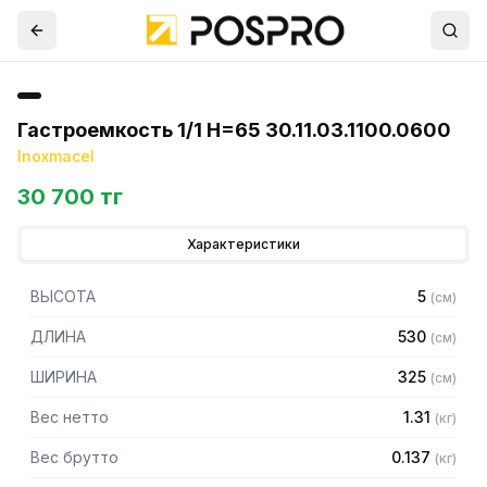
Гастроемкость 1/1 Н=65 30.11.03.1100.0600
Inoxmacel
30 700 тг
Характеристики
ВЫСОТА
5
(
см
)
ДЛИНА
530
(
см
)
ШИРИНА
325
(
см
)
Вес нетто
1.31
(
кг
)
Вес брутто
0.137
(
кг
)