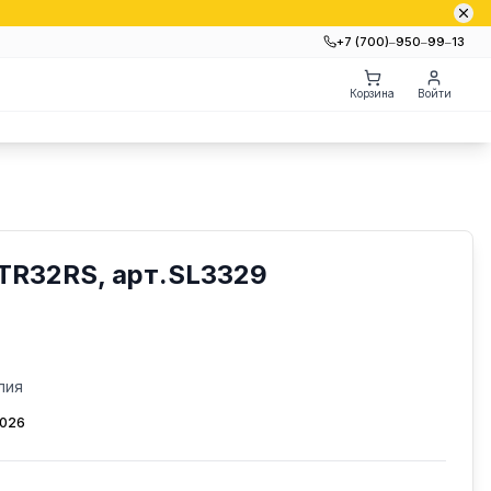
+7 (700)‒950‒99‒13
Корзина
Войти
TR32RS, арт.SL3329
лия
2026