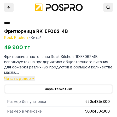
Фритюрница RK-EF062-4B
Rock Kitchen
·
Китай
49 900 тг
Фритюрница настольная Rock Kitchen RK-EF062-4B
используется на предприятиях общественного питания
для обжарки различных продуктов в большом количестве
масла.
Корпус изготовлен из нержавеющей стали. Защита от
Читать далее
перегрева.
Независимая регулировка температуры в каждой ванне.
Характеристики
Размер ванны 325х265х150мм.
Размер без упаковки
550х435х300
Размер в упаковке
560х450х300