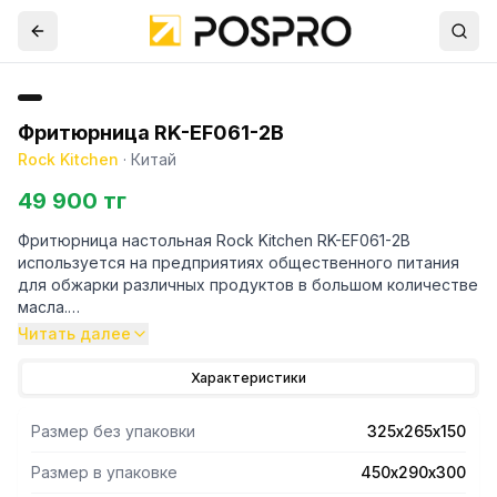
Фритюрница RK-EF061-2B
Rock Kitchen
·
Китай
49 900 тг
Фритюрница настольная Rock Kitchen RK-EF061-2B
используется на предприятиях общественного питания
для обжарки различных продуктов в большом количестве
масла.
Корпус изготовлен из нержавеющей стали. Защита от
Читать далее
перегрева.
Размер ванны 325х265х150мм.
Характеристики
Размер без упаковки
325х265х150
Размер в упаковке
450х290х300