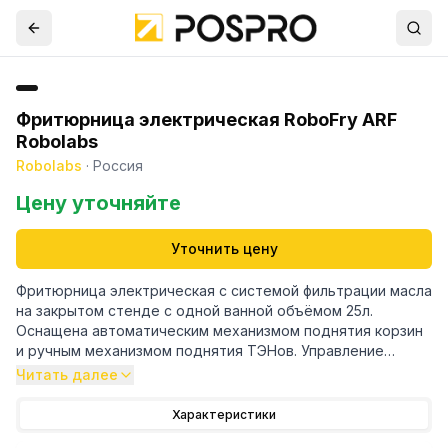
Фритюрница электрическая RoboFry ARF
Robolabs
Robolabs
·
Россия
Цену уточняйте
Уточнить цену
Фритюрница электрическая с системой фильтрации масла
на закрытом стенде с одной ванной объёмом 25л.
Оснащена автоматическим механизмом поднятия корзин
и ручным механизмом поднятия ТЭНов. Управление
осуществляется с помощью контроллера ROBOTRON
Читать далее
(производсвта РФ) который имеет 4 независимых
режимов приготовления на каждую корзину Имеет
Характеристики
холодную зону 1,7л для сгоревших частичек продуктов.