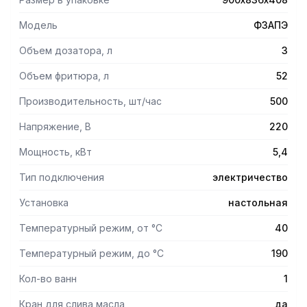
Модель
Ф3АПЭ
Объем дозатора, л
3
Объем фритюра, л
52
Производительность, шт/час
500
Напряжение, В
220
Мощность, кВт
5,4
Тип подключения
электричество
Установка
настольная
Температурный режим, от °С
40
Температурный режим, до °С
190
Кол-во ванн
1
Кран для слива масла
да