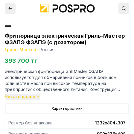
Фритюрница электрическая Гриль-Мастер
Ф3АПЭ Ф3АПЭ (с дозатором)
Гриль-Мастер
·
Россия
393 700 тг
Электрическая фритюрница Grill Master Ф3АПЭ
используется для обжаривания пончиков в большом
количестве масла при высокой температуре на
предприятиях общественного питания. Конструкция
прибора выполнена из нержавеющей стали, крышка - из
Читать далее
жаропрочного стекла.
Характеристики
Размер без упаковки
1232х804х307
Размер в упаковке
900х836х408