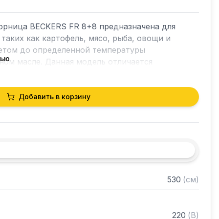
рница BECKERS FR 8+8 предназначена для 
таких как картофель, мясо, рыба, овощи и 
ретом до определенной температуры 
тью
ом масле. Данная модель отличается 
одительностью.

Добавить в корзину
 стали

авеющей стали имеют отличную прочность и 
к, благодаря скругленным углам

стойкого материала

ническим управлением с двумя тумблерами и 
530
(
см
)
торами

т +50 до +190 С

им ограничителем температуры (до 240 С)

220
(
В
)