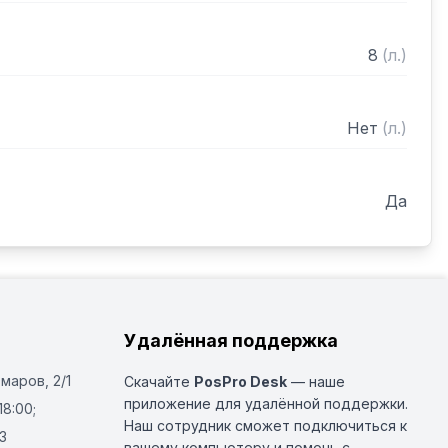
8
(
л.
)
Нет
(
л.
)
Да
Удалённая поддержка
Омаров, 2/1
Скачайте
PosPro Desk
— наше
приложение для удалённой поддержки.
18:00;
Наш сотрудник сможет подключиться к
3
вашему компьютеру и помочь с