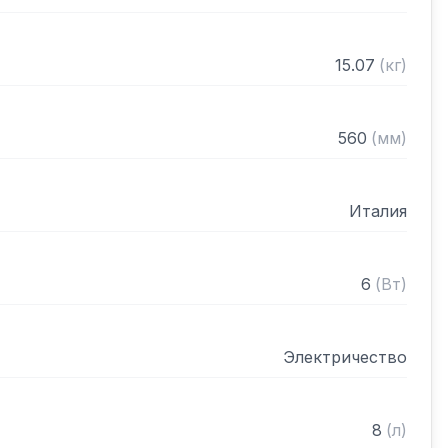
ателем, предотвращающим нагрев ванны без 
й поверхности на четырех противоскользящих 
15.07
(
кг
)
воляет готовить разные продукты одновременно 
560
(
мм
)
Италия
еющей стали
6
(
Вт
)
Электричество
8
(
л
)