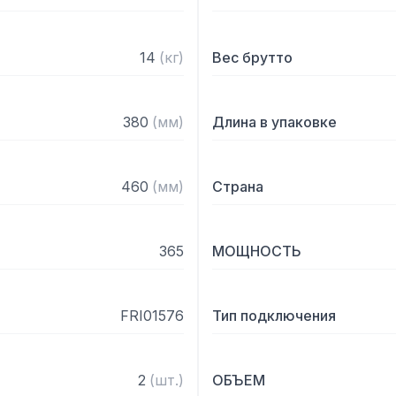
– Оснащена микровыключ
масла

– Монтируется на рабоче
14
(
кг
)
Вес брутто
ножках

– Наличие двух ванн поз
без смешивания запахов

380
(
мм
)
Длина в упаковке
Комплектация:

460
(
мм
)
Страна
– Две корзины из никеля

– Две крышки из нержав
365
МОЩНОСТЬ
FRI01576
Тип подключения
2
(
шт.
)
ОБЪЕМ