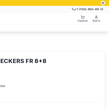
+7 (700)‒950‒99‒13
Корзина
Войти
CKERS FR 8+8
лия