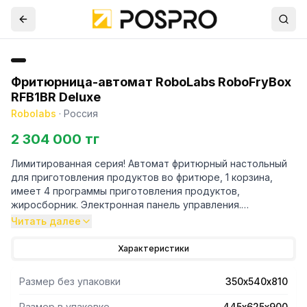
Фритюрница-автомат RoboLabs RoboFryBox
RFB1BR Deluxe
Robolabs
·
Россия
2 304 000 тг
Лимитированная серия! Автомат фритюрный настольный
для приготовления продуктов во фритюре, 1 корзина,
имеет 4 программы приготовления продуктов,
жиросборник. Электронная панель управления.
Производительность - 12кг/ч (для картофеля фри,
Читать далее
предварительно обжаренного и замороженного, с
циклом приготовления 1 1/2 минуты). Вместимость
Характеристики
фритюра - 6.5л. Разовая загрузка в корзину до 350г.
Принцип действия: загрузить продукт в загрузочный
Размер без упаковки
350х540х810
лоток, запустить рабочий цикл. По окончании рабочего
цикла продукт автоматически выгружается в
Размер в упаковке
445х625х900