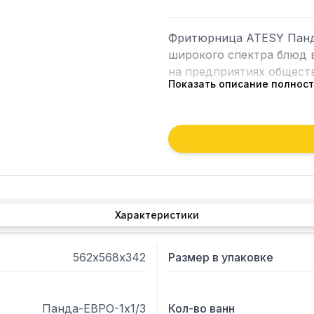
Фритюрница ATESY Панда
широкого спектра блюд в
на предприятиях обществ
Показать описание полнос
- Модель оснащена терм
(ТЭН) и технологическим 
- Маркировка уровня масла
- Фритюрная ванна пред
стали, что позволяет мыт
- Корпус и блок управле
листовой перфорированн
Характеристики
ручкой.
562х568х342
Размер в упаковке
Панда-ЕВРО-1х1/3
Кол-во ванн