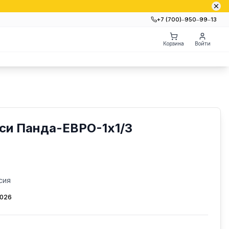
+7 (700)‒950‒99‒13
Корзина
Войти
си Панда-ЕВРО-1х1/3
сия
2026