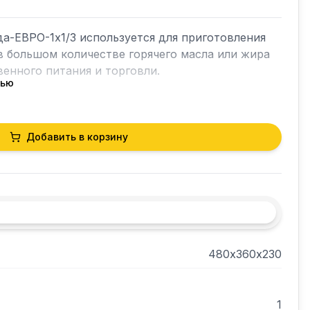
-ЕВРО-1х1/3 используется для приготовления 
 большом количестве горячего масла или жира 
енного питания и торговли. 

тью
орегулятором, трубчатым электронагревателем 
садком. 

 (min, max). 

Добавить в корзину
ставляет собой гастроемкость из нержавеющей 
ь ее в посудомоечной машине. 

ния выполнены из нержавеющей стали, садки - из 
ой нержавеющей стали, с пластмассовой 
480х360х230
1