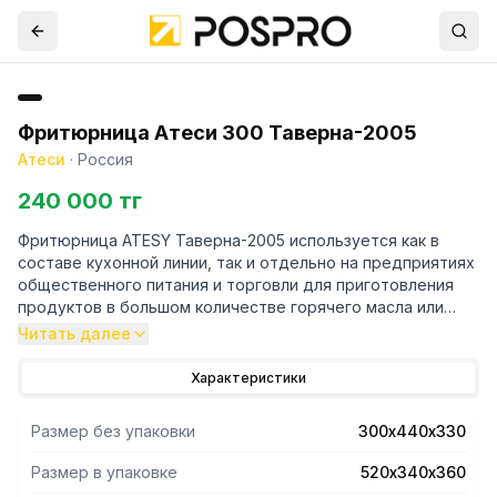
Фритюрница Атеси 300 Таверна-2005
Атеси
·
Россия
240 000 тг
Фритюрница ATESY Таверна-2005 используется как в
составе кухонной линии, так и отдельно на предприятиях
общественного питания и торговли для приготовления
продуктов в большом количестве горячего масла или
жира. Модель оснащена регулятором температуры,
Читать далее
трубчатым электронагревателем (ТЭН) итальянского
производства и технологическим садком. Сборная
Характеристики
конструкция выполнена из пищевой нержавеющей стали,
садки - из листовой перфорированной нержавеющей
Размер без упаковки
300х440х330
стали, с пластмассовой ручкой.
Размер в упаковке
520х340х360