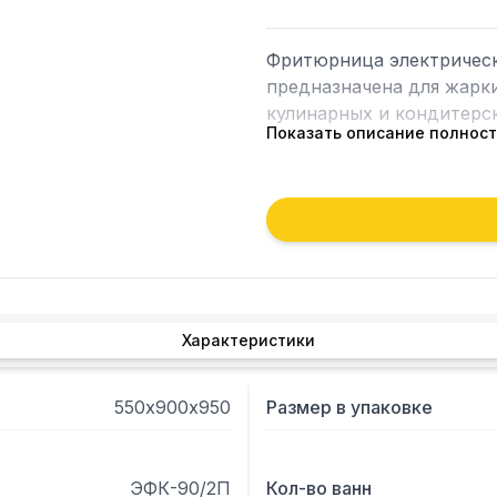
Фритюрница электрическа
предназначена для жарки
кулинарных и кондитерск
Показать описание полнос
 - Имеет две ванны . 

 - Слив масла осуществляется из крана под ванной в гастроёмкость, 
вставляемую в специаль
 - Мощные круглые ножк
Характеристики
550х900х950
Размер в упаковке
ЭФК-90/2П
Кол-во ванн