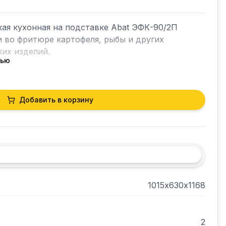
я кухонная на подставке Abat ЭФК-90/2П 
 во фритюре картофеля, рыбы и других 
их изделий.

тью
ные направляющие в подставке.

Добавить в корзину
и позволяют регулировать высоту.
1015х630х1168
2