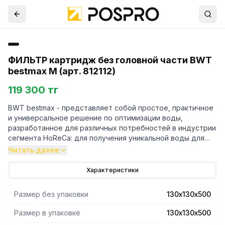
ФИЛЬТР картридж без головной части BWT
bestmax M (арт. 812112)
119 300 тг
BWT bestmax - представляет собой простое, практичное
и универсальное решение по оптимизации воды,
разработанное для различных потребностей в индустрии
сегмента HoReCa: для получения уникальной воды для
кофе, идеальной воды для вендингового оборудования и
Читать далее
оптимального чистого пара для печей и
пароконвектоматов.ступенями фильтрации и головной
Характеристики
части BWT besthead.Система фильтрации состоит из
картриджа с пятью
Размер без упаковки
130х130х500
ступенями фильтрации и головной части BWT besthead
FLEX.
Размер в упаковке
130х130х500