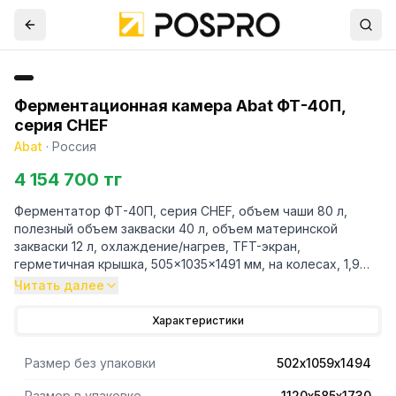
Ферментационная камера Abat ФТ-40П,
серия CHEF
Abat
·
Россия
4 154 700 тг
Ферментатор ФТ-40П, серия CHEF, объем чаши 80 л,
полезный объем закваски 40 л, объем материнской
закваски 12 л, охлаждение/нагрев, TFT-экран,
герметичная крышка, 505x1035x1491 мм, на колесах, 1,9
кВт, 400 В, вся нерж.
Читать далее
Характеристики
Размер без упаковки
502х1059х1494
Размер в упаковке
1120х585х1730