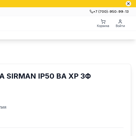
+7 (700)‒950‒99‒13
Корзина
Войти
SIRMAN IP50 BA XP 3Ф
лия