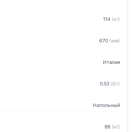
й стали с аварийным микровыключателем

 40% от объема дежи
114
(
кг
)
670
(
мм
)
Италия
0.53
(
Вт
)
Напольный
88
(
кг
)