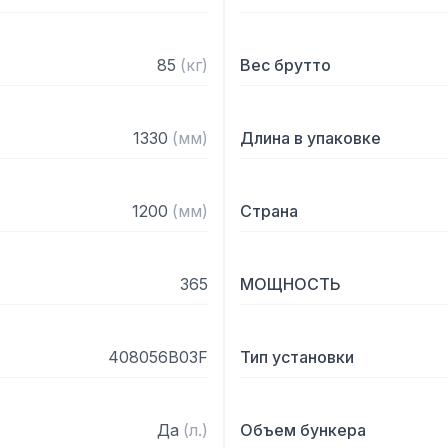
- Крышка из нержавеюще
- Минимальная загрузка:
85
(
кг
)
Вес брутто
1330
(
мм
)
Длина в упаковке
1200
(
мм
)
Страна
365
МОЩНОСТЬ
408056B03F
Тип установки
Да
(
л.
)
Объем бункера