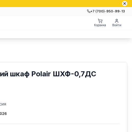
+7 (700)‒950‒99‒13
Корзина
Войти
ий шкаф Polair ШХФ-0,7ДС
сия
2026