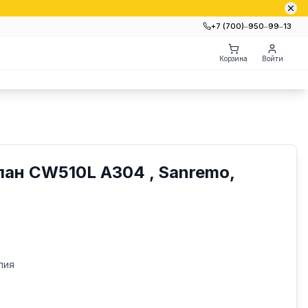
+7 (700)‒950‒99‒13
Корзина
Войти
ан CW510L A304 , Sanremo,
лия