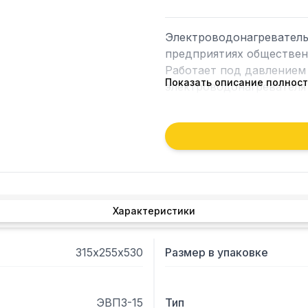
Электроводонагреватель
предприятиях общественн
Работает под давлением 
Показать описание полнос
электроводонагревателя 
электроводонагреватель-
на выходе  при расходе 20
Характеристики
315х255х530
Размер в упаковке
ЭВПЗ-15
Тип