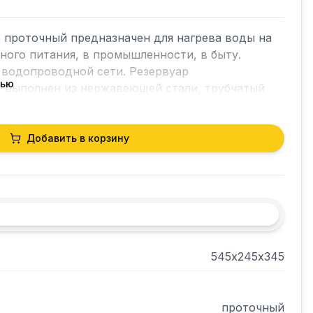
 проточный предназначен для нагрева воды на 
ого питания, в промышленности, в быту. 
водопроводной сети. Резервуар 
тью
 выполнен из нержавеющей стали, трубчатый 
 из меди и латуни.Температура нагретой воды  
0 л/час - 70 С, при расходе 500 л/час - 40 С.
Добавить в корзину
545х245х345
проточный