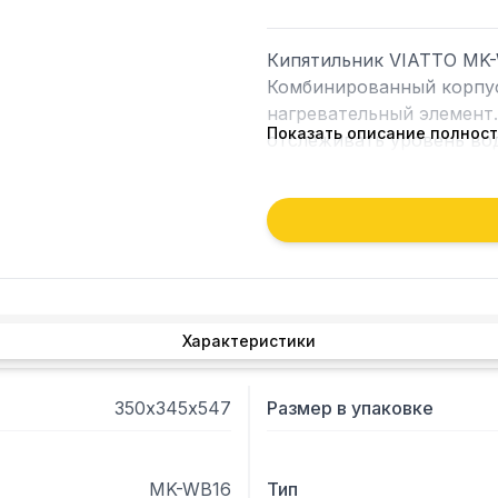
Кипятильник VIATTO MK-
Комбинированный корпус
нагревательный элемент.
Показать описание полнос
отслеживать уровень вод
установить температуру 
Характеристики
350х345х547
Размер в упаковке
MK-WB16
Тип