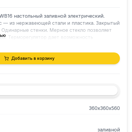
WB16 настольный заливной электрический. 
 — из нержавеющей стали и пластика. Закрытый 
 Одинарные стенки. Мерное стекло позволяет 
тью
ы. Терморегулятор дает возможность 
в пределах +30...+100С.
Добавить в корзину
360х360х560
заливной