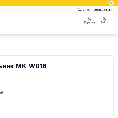
+7 (700)‒950‒99‒13
Корзина
Войти
ьник MK-WB16
ай