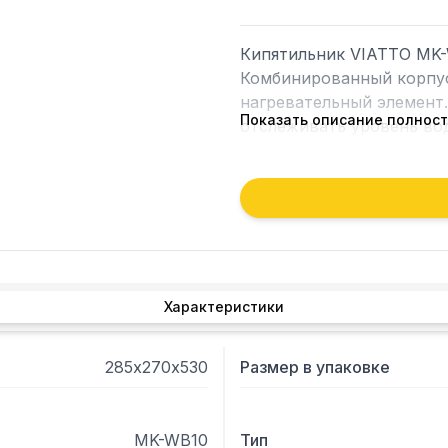
Кипятильник VIATTO MK-
Комбинированный корпус
нагревательный элемент.
Показать описание полнос
отслеживать уровень вод
установить температуру 
Характеристики
285х270х530
Размер в упаковке
MK-WB10
Тип