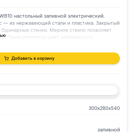
WB10 настольный заливной электрический. 
 — из нержавеющей стали и пластика. Закрытый 
 Одинарные стенки. Мерное стекло позволяет 
тью
ы. Терморегулятор дает возможность 
в пределах +30...+100С.
Добавить в корзину
300х280х540
заливной