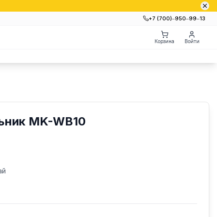
+7 (700)‒950‒99‒13
Корзина
Войти
ьник MK-WB10
ай