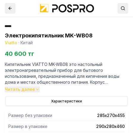
Электрокипятильник MK-WB08
Viatto
·
Китай
40 600 тг
Кипятильник VIATTO MK-WB08 это настольный
электронагревательный прибор для бытового
использования, предназначенный для кипячения воды
дома и местах общественного питания. Корпус
термопота изготовлен из нержавеющей стали и
Читать далее
пластмасса. Масса термопота всего 1,9 кг, при этом он
достаточно вместительный в бак можно налить до 8 л
Характеристики
воды. Однако этого объема будет достаточно, чтобы
угостить вкуснейшими напитками всю семью и гостей.
Размер без упаковки
285х270х455
Резервуар для воды имеет удобную прозрачную шкалу
уровня воды.
Размер в упаковке
290х280х460
Благодаря небольшим габаритам электрокипятильника