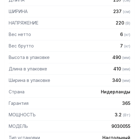
(
см
)
предотвращает образование капель
– Датчик температуры и уровня воды
ШИРИНА
237
(
см
)
– Имеется диспенсер в нижней части корпуса
– Терморегулятор для изменения температуры нагрева
НАПРЯЖЕНИЕ
220
(
В
)
– Оснащен защитой от сухого закипания
– Производительность 30 литров в час (240 чашек)
Вес нетто
6
(
кг
)
– Время нагрева: 9 минут (с 20 до 97 C)
Вес брутто
7
(
кг
)
– Температурный режим: 0 – 97 C
– Имеет возможность крепления к стене
Высота в упаковке
490
(
мм
)
Длина в упаковке
410
(
мм
)
Ширина в упаковке
340
(
мм
)
Страна
Нидерланды
Гарантия
365
МОЩНОСТЬ
3.2
(
Вт
)
МОДЕЛЬ
9030055
Тип установки
Настольный