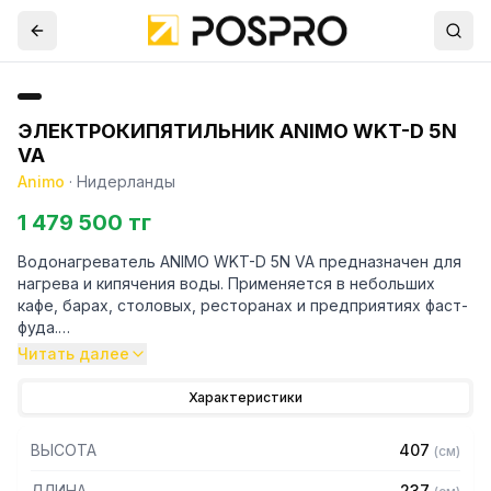
ЭЛЕКТРОКИПЯТИЛЬНИК ANIMO WKT-D 5N
VA
Animo
·
Нидерланды
1 479 500 тг
Водонагреватель ANIMO WKT-D 5N VA предназначен для
нагрева и кипячения воды. Применяется в небольших
кафе, барах, столовых, ресторанах и предприятиях фаст-
фуда.
Читать далее
Особенности:
Характеристики
– Корпус из нержавеющей стали CrNi 18-9
– Стенки с двойной изоляцией
ВЫСОТА
407
(
см
)
– Ручки из термоизоляционного материала
– Особая конструкция крана для наливания воды
ДЛИНА
237