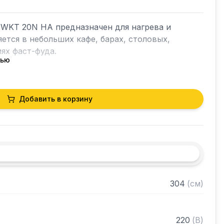
WKT 20N HA предназначен для нагрева и 
ется в небольших кафе, барах, столовых, 
ях фаст-фуда.

тью
 нержавеющей стали CrNi 18-9

Добавить в корзину
онного материала

ана для наливания воды предотвращает 
уровня воды

ижней части корпуса

менения температуры нагрева

хого закипания

304
(
см
)
 литров в час

ы (с 20 до 97 C)

0 – 97 C
220
(
В
)