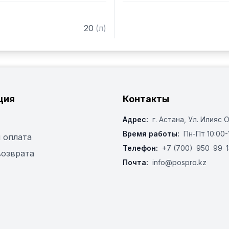
20
(
л
)
ция
Контакты
Адрес:
г. Астана, ​Ул. Илияс 
Время работы:
Пн-Пт 10:00-
 оплата
Телефон:
+7 (700)‒950‒99‒1
возврата
Почта:
info@pospro.kz