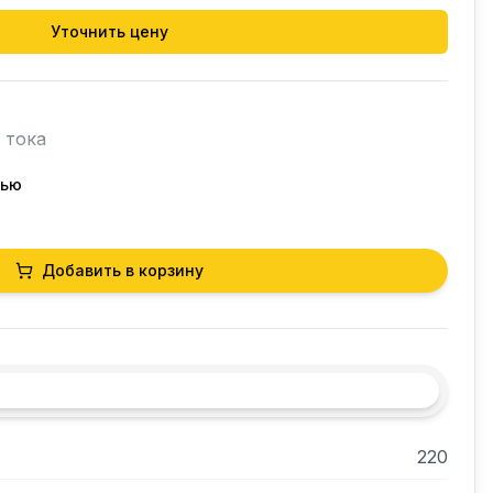
Уточнить цену
тока

тью
Добавить в корзину
0725 - FIMAR, 5048096 - LF, 6131049 - SAMMIC.

GYR80, GYR60M, GYR80M

220