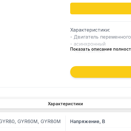
Характеристики:

- Двигатель переменного 
- асинхронный

Показать описание полнос
-  однофазный

- напряж 220В

- мощн. 2кВт

Альтернативные коды: CO
Подходит для моделей:

FIMAR:

Характеристики
GYR100, GYR40, GYR60, 
SAMMIC:

 GYR80, GYR60M, GYR80M
Напряжение, В