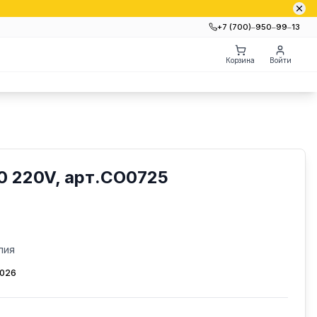
+7 (700)‒950‒99‒13
Корзина
Войти
0 220V, арт.CO0725
лия
2026