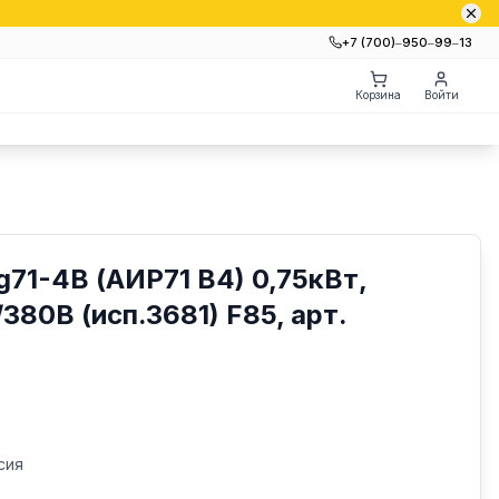
+7 (700)‒950‒99‒13
Корзина
Войти
g71-4В (АИР71 В4) 0,75кВт,
380В (исп.3681) F85, арт.
сия