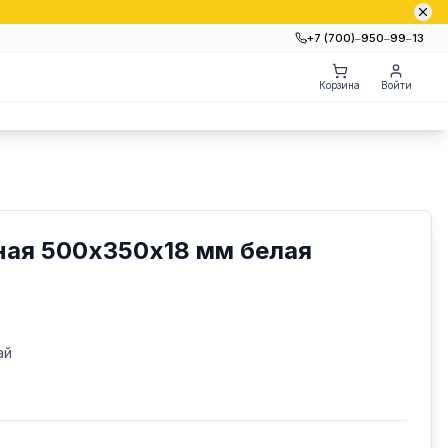
+7 (700)‒950‒99‒13
Корзина
Войти
ная 500х350х18 мм белая
ай