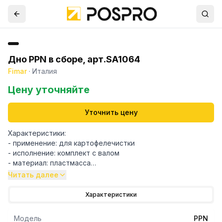
Дно PPN в сборе, арт.SA1064
Fimar
·
Италия
Цену уточняйте
Уточнить цену
Характеристики:
- применение: для картофелечистки
- исполнение: комплект с валом
- материал: пластмасса
- диаметр: 400 мм.
Читать далее
Альтернативные коды:SA1064 - FIMAR, 696539 - GEV,
Характеристики
5039164 - LF.
Подходит для моделей: FIMAR : LCF10, LCF10M, LCF18M,
Модель
PPN