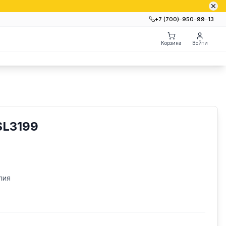
+7 (700)‒950‒99‒13
Корзина
Войти
SL3199
лия