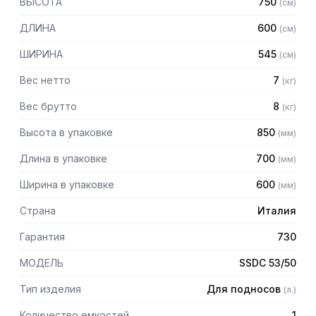
ВЫСОТА
750
(
см
)
ДЛИНА
600
(
см
)
ШИРИНА
545
(
см
)
Вес нетто
7
(
кг
)
Вес брутто
8
(
кг
)
Высота в упаковке
850
(
мм
)
Длина в упаковке
700
(
мм
)
Ширина в упаковке
600
(
мм
)
Страна
Италия
Гарантия
730
МОДЕЛЬ
SSDC 53/50
Тип изделия
Для подносов
(
л.
)
Количество емкостей
1