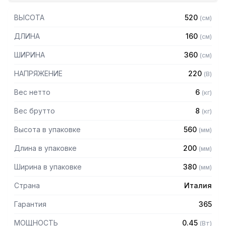
своей категории.
ВЫСОТА
520
(
см
)
Особенности:
ДЛИНА
160
(
см
)
– Эксклюзивная вертикальная система перемешивания
позволяет получить более плотный и менее пенистый
ШИРИНА
360
(
см
)
продукт
– Система вертикального перемешивания без уплотнений
НАПРЯЖЕНИЕ
220
(
В
)
предотвращает любую возможность проникновения
продукта внутрь машины
Вес нетто
6
(
кг
)
– Электромеханическое управление обеспечивает
Вес брутто
8
(
кг
)
надежность машины при любой температуре
– Регулировка плотности напитка при помощи удобного
Высота в упаковке
560
(
мм
)
переключателя с ручкой
– Прозрачная передняя панель позволяет вставлять
Длина в упаковке
200
(
мм
)
разные иллюстрации
– Поддон для сбора капель
Ширина в упаковке
380
(
мм
)
Страна
Италия
Гарантия
365
МОЩНОСТЬ
0.45
(
Вт
)