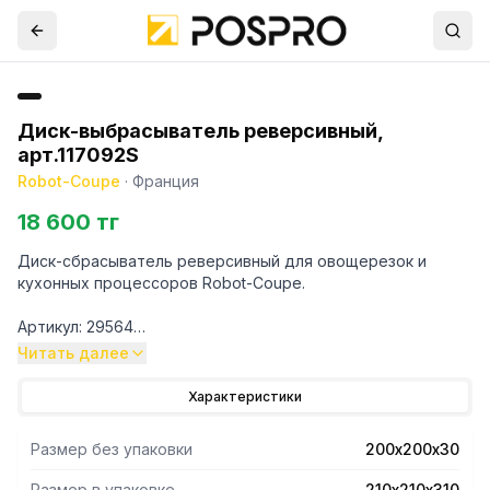
Диск-выбрасыватель реверсивный,
арт.117092S
Robot-Coupe
·
Франция
18 600 тг
Диск-сбрасыватель реверсивный для овощерезок и
кухонных процессоров Robot-Coupe.
Артикул: 29564
Используется для удаления обработанных овощей и
Читать далее
фруктов из рабочего отсека овощерезок.
Диаметр диска 188 мм
Характеристики
Высота 13,5 мм
Размер посадочного отверстия 48/42 мм
Размер без упаковки
200х200х30
Материал: пластик
Размер в упаковке
210х210х310