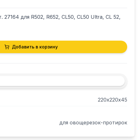
 27164 для R502, R652, CL50, CL50 Ultra, CL 52, 
Добавить в корзину
220х220х45
для овощерезок-протирок