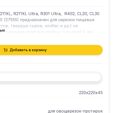
11XL, R211XL Ultra, R301 Ultra,  R402, CL20, CL30 
E (27555) предназначен для нарезки пищевых 
ов, твердых сыров, колбас и др.) на 
тью
Добавить в корзину
220х220х45
для овощерезок-протирок