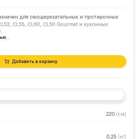
азначен для овощерезательных и протирочных 
CL52, CL55, CL60, CL50 Gourmet и кухонных 


тью
 мм.

069. Маркировка на диске E/S 0.8.

мости аксессуаров с оборудованием просим 
Добавить в корзину
еджерам и указать серийный номер изделия.
220
(
см
)
0.25
(
кг
)