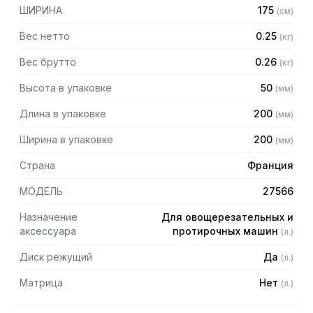
ШИРИНА
175
(
см
)
Вес нетто
0.25
(
кг
)
Вес брутто
0.26
(
кг
)
Высота в упаковке
50
(
мм
)
Длина в упаковке
200
(
мм
)
Ширина в упаковке
200
(
мм
)
Страна
Франция
МОДЕЛЬ
27566
Назначение
Для овощерезательных и
аксессуара
протирочных машин
(
л.
)
Диск режущий
Да
(
л.
)
Матрица
Нет
(
л.
)