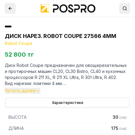
ДИСК НАРЕЗ. ROBOT COUPE 27566 4ММ
Robot Coupe
52 800 тг
Диск Robot Coupe предназначен для овощерезательных
и протирочных машин CL20, CL30 Bistro, CL40 и кухонных
процессоров R 211 XL, R 211 XL Ultra, R 301 Ultra, R 402.
Вид нарезки: ломтики 4 мм.
Артикул производителя 27566. Маркировка на диске ES 4.
Читать далее
Для уточнения совместимости аксессуаров с
Характеристики
оборудованием просим обратиться к вашим менеджерам
и указать серийный номер изделия.
ВЫСОТА
30
(
см
)
ДЛИНА
175
(
см
)