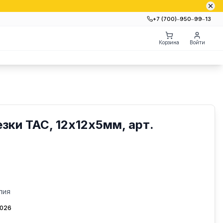
+7 (700)‒950‒99‒13
Корзина
Войти
зки TAC, 12х12х5мм, арт.
лия
2026