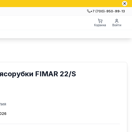
+7 (700)‒950‒99‒13
Корзина
Войти
ясорубки FIMAR 22/S
лия
2026