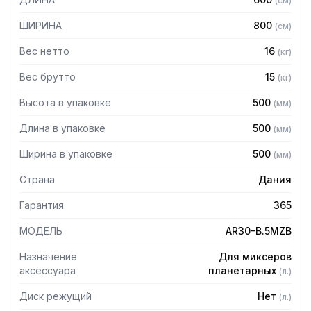
(
см
)
оборудованием просим обратиться к вашим менеджерам.
ШИРИНА
800
(
см
)
Вес нетто
16
(
кг
)
Вес брутто
15
(
кг
)
Высота в упаковке
500
(
мм
)
Длина в упаковке
500
(
мм
)
Ширина в упаковке
500
(
мм
)
Страна
Дания
Гарантия
365
МОДЕЛЬ
AR30-B.5MZB
Назначение
Для миксеров
аксессуара
планетарных
(
л.
)
Диск режущий
Нет
(
л.
)