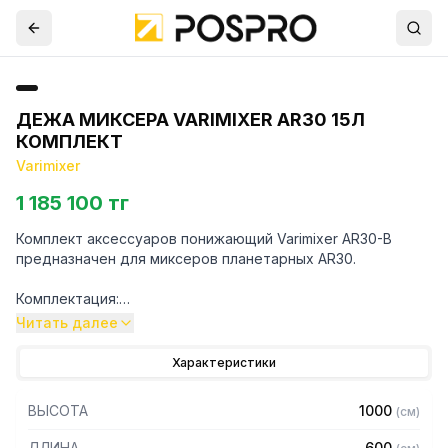
ДЕЖА МИКСЕРА VARIMIXER AR30 15Л
КОМПЛЕКТ
Varimixer
1 185 100 тг
Комплект аксессуаров понижающий Varimixer AR30-B
предназначен для миксеров планетарных AR30.
Комплектация:
Читать далее
- Дежа из нержавеющей стали на 15 л
- Венчик
Характеристики
- Лопатка
- Крюк
ВЫСОТА
1000
(
см
)
Для уточнения совместимости аксессуаров с
ДЛИНА
600