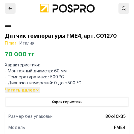
Датчик температуры FME4, арт. CO1270
Fimar
·
Италия
70 000 тг
Характеристики:
- Монтажный диаметр: 60 мм
- Температура макс.: 500 °C
- Диапазон измерений: 0 до +500 °C
- Диаметр датчика: 10 мм
Читать далее
- Длина датчика: 80 мм
- Длина капиллярной трубки: 700 мм
Характеристики
Подходит для моделей:
Размер без упаковки
80х40х35
FIMAR:
FML4-4, FML6-6, FML9-9, FMLW6-6
Модель
FME4
FML4, FML6, FML9, FMLW6