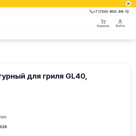
+7 (700)‒950‒99‒13
Корзина
Войти
урный для гриля GL40,
лия
2026