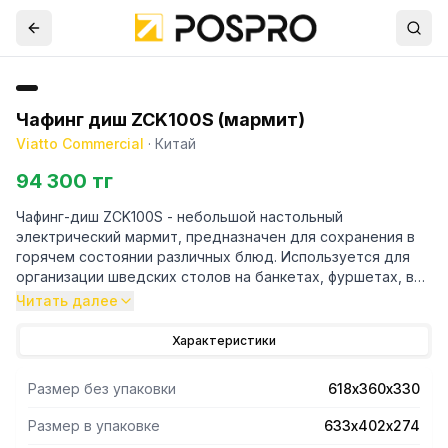
Чафинг диш ZCK100S (мармит)
Viatto Commercial
·
Китай
94 300 тг
Чафинг-диш ZCK100S - небольшой настольный
электрический мармит, предназначен для сохранения в
горячем состоянии различных блюд. Используется для
организации шведских столов на банкетах, фуршетах, в
отелях и ресторанах. Оснащен термостатом и защитой
Читать далее
от перегрева. Съемная крышка. Изготовлен из
нержавеющей стали.
Характеристики
Размер без упаковки
618х360х330
Размер в упаковке
633х402х274