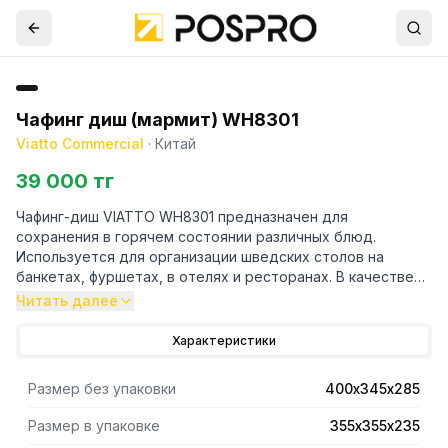
Чафинг диш (мармит) WH8301
Viatto Commercial
·
Китай
39 000 тг
Чафинг-диш VIATTO WH8301 предназначен для
сохранения в горячем состоянии различных блюд.
Используется для организации шведских столов на
банкетах, фуршетах, в отелях и ресторанах. В качестве
элемента нагрева используется горелка, поэтому данный
Читать далее
чафинг-диш удобно использовать в местах, где нет
доступа к электросети. Съемная крышка. Изготовлен из
Характеристики
нержавеющей стали.
Размер без упаковки
400х345х285
Размер в упаковке
355х355х235