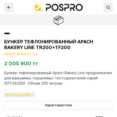
📦
БУНКЕР ТЕФЛОНИРОВАННЫЙ APACH
BAKERY LINE TR200+TF200
Apach Bakery Line
2 005 900 тг
Бункер тефлонированный Apach Bakery Line предназначен
для вакуумных поршневых тестоделителей серий
SDT/SD/SDF. Объем 200 литров.
Для уточнения совместимости аксессуаров с
Читать далее
оборудованием просим обратиться к вашим менеджерам.
Характеристики