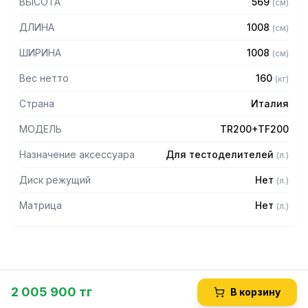
ВЫСОТА
569
(
см
)
ДЛИНА
1008
(
см
)
ШИРИНА
1008
(
см
)
Вес нетто
160
(
кг
)
Страна
Италия
МОДЕЛЬ
TR200+TF200
Назначение аксессуара
Для тестоделителей
(
л.
)
Диск режущий
Нет
(
л.
)
Матрица
Нет
(
л.
)
2 005 900 тг
В корзину