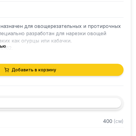
дназначен для овощерезательных и протирочных 
ециально разработан для нарезки овощей 
ких как огурцы или кабачки.

тью
162.

мости аксессуаров с оборудованием просим 
еджерам и указать серийный номер изделия.
Добавить в корзину
400
(
см
)