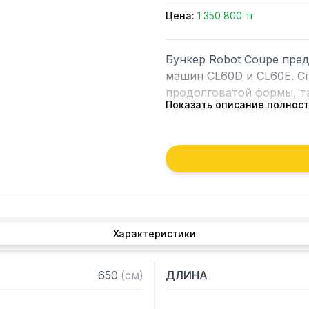
Цена:
1 350 800 тг
Бункер Robot Coupe пре
машин CL60D и CL60E. Сп
продолговатой формы, та
Показать описание полнос
Артикул производителя 28
Для уточнения совмести
обратиться к вашим мен
Характеристики
650
(
см
)
ДЛИНА