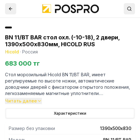
BN 11/BT BAR стол охл. (-10-18), 2 двери,
1390х500х830мм, HICOLD RUS
Hicold
·
Россия
683 000 тг
Стол морозильный Hicold BN 11/BT BAR, имеет
регулируемые по высоте ножки, автоматические
доводчики дверей с фиксатором открытого положения,
легкозаменяемые магнитные уплотнители.
Читать далее
Особенности:
Характеристики
- Материал корпуса: пластификат;
Размер без упаковки
1390х500х830
- Материал столешницы: пластификат;
Модель
BN 11/BT BAR