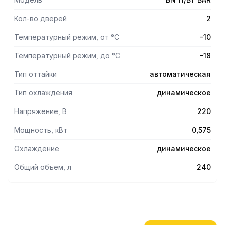
- Толщина теплоизоляции: 50 мм;
Кол-во дверей
2
- Панель управления: электронная;
Температурный режим, от °С
-10
- 2 полки в помплекте;
Температурный режим, до °С
-18
- Размер полки: 330x325 мм;
Тип оттайки
автоматическая
- Толщина столешницы: 30 мм.
Тип охлаждения
динамическое
Напряжение, В
220
Мощность, кВт
0,575
Охлаждение
динамическое
Общий объем, л
240