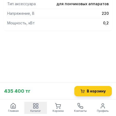
В первую очередь фильтруемый воздух очищается от
Тип аксессуара
для пончиковых аппаратов
жира алюминиевой маслосъемной сеткой. Затем воздух
проходит через фильтр «тонкой» очистки со
Напряжение, В
220
специальным индикатором. В заключении воздух
проходит через слой активированного угля, где
Мощность, кВт
0,2
очищается от запахов.
435 400 тг
В корзину
Главная
Каталог
Корзина
Контакты
Профиль