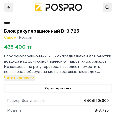
Блок рекуперационный В-3.725
Сиком
·
Россия
435 400 тг
Блок рекуперационный В-3.725 предназначен для очистки
воздуха над фритюрной ванной от паров жира, запахов.
Использование рекуператора позволяет поместить
пончиковое оборудование на торговых площадях.
Рекуператор может быть интегрирован в пончиковую
Читать далее
станцию.
- Панель управления с основными настройками
Характеристики
расположена на внешнем корпусе рекуператора.
- Аппарат имеет три степени очистки воздуха, два
Размер без упаковки
640х520х800
режима работы вентилятора.
Модель
В-3.725
Принцип работы: